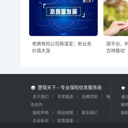
老牌寿险公司再谋变：新业务
搭平台、
价值大涨
吉林推动“
慧保天下—专业保险信息服务商
关于我们
|
寻求报道
|
投稿须知
|
商
通过
务合作
稿件
版权声明
|
网站地图
|
联系我们
版权
企业标识
|
友情连接
|