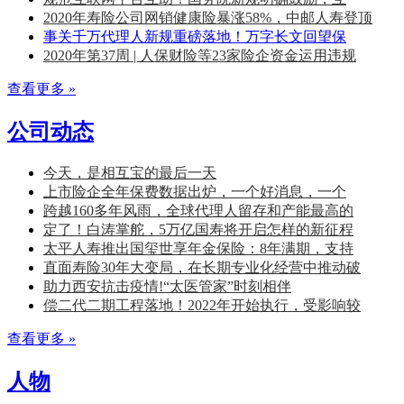
2020年寿险公司网销健康险暴涨58%，中邮人寿登顶
事关千万代理人新规重磅落地！万字长文回望保
2020年第37周 | 人保财险等23家险企资金运用违规
查看更多 »
公司动态
今天，是相互宝的最后一天
上市险企全年保费数据出炉，一个好消息，一个
跨越160多年风雨，全球代理人留存和产能最高的
定了！白涛掌舵，5万亿国寿将开启怎样的新征程
太平人寿推出国玺世享年金保险：8年满期，支持
直面寿险30年大变局，在长期专业化经营中推动破
助力西安抗击疫情!“太医管家”时刻相伴
偿二代二期工程落地！2022年开始执行，受影响较
查看更多 »
人物