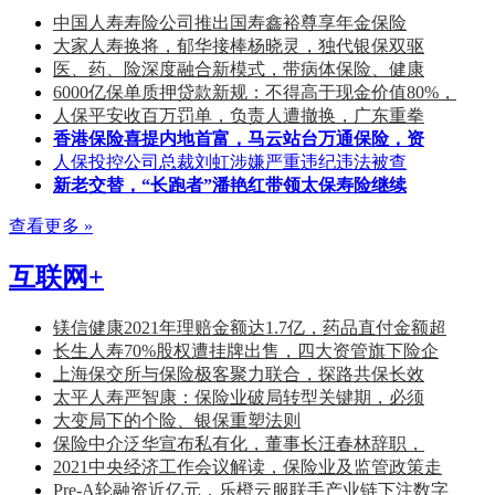
中国人寿寿险公司推出国寿鑫裕尊享年金保险
大家人寿换将，郁华接棒杨晓灵，独代银保双驱
医、药、险深度融合新模式，带病体保险、健康
6000亿保单质押贷款新规：不得高于现金价值80%，
人保平安收百万罚单，负责人遭撤换，广东重拳
香港保险喜提内地首富，马云站台万通保险，资
人保投控公司总裁刘虹涉嫌严重违纪违法被查
新老交替，“长跑者”潘艳红带领太保寿险继续
查看更多 »
互联网+
镁信健康2021年理赔金额达1.7亿，药品直付金额超
长生人寿70%股权遭挂牌出售，四大资管旗下险企
上海保交所与保险极客聚力联合，探路共保长效
太平人寿严智康：保险业破局转型关键期，必须
大变局下的个险、银保重塑法则
保险中介泛华宣布私有化，董事长汪春林辞职，
2021中央经济工作会议解读，保险业及监管政策走
Pre-A轮融资近亿元，乐橙云服联手产业链下注数字