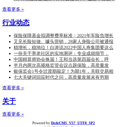
查看更多 »
行业动态
保险保障基金拟调整费率标准；2021年车险负增长
又见长险短做、噱头营销，28家人身险公司被通报
稳增长，稳地位！白涛说2022中国人寿集团要这么
一份关于养老社区的实地测评：专业成就细节，
中国精算师协会换届！王和当选第四届会长，呼
半月内两次高规格监管会议点题保险，高质量发
银保监会1号令过渡期敲定！为期1年，关联交易相
七大关键词回应时代之问，高质量发展未有穷期
查看更多 »
关于
查看更多 »
Powered by
DedeCMS_V57_UTF8_SP2