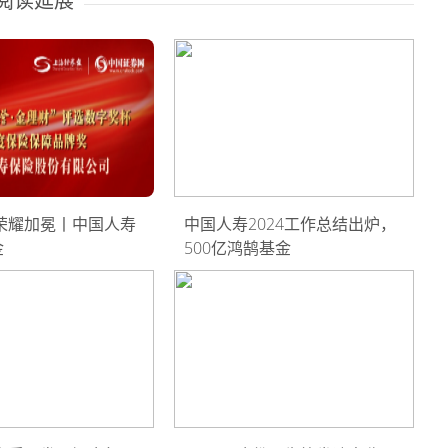
阅读延展
荣耀加冕丨中国人寿
中国人寿2024工作总结出炉，
金
500亿鸿鹄基金